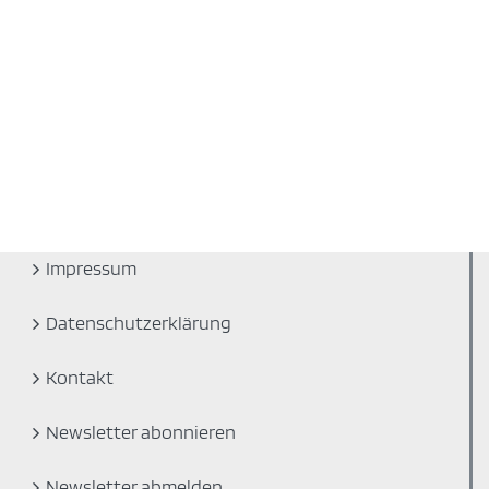
Cat 5
Cat 5
Impressum
Datenschutzerklärung
Kontakt
Newsletter abonnieren
Newsletter abmelden